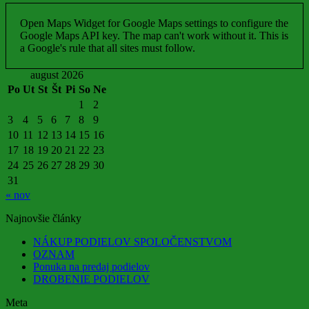
Open Maps Widget for Google Maps settings to configure the
Google Maps API key. The map can't work without it. This is
a Google's rule that all sites must follow.
august 2026
Po
Ut
St
Št
Pi
So
Ne
1
2
3
4
5
6
7
8
9
10
11
12
13
14
15
16
17
18
19
20
21
22
23
24
25
26
27
28
29
30
31
« nov
Najnovšie články
NÁKUP PODIELOV SPOLOČENSTVOM
OZNAM
Ponuka na predaj podielov
DROBENIE PODIELOV
Meta