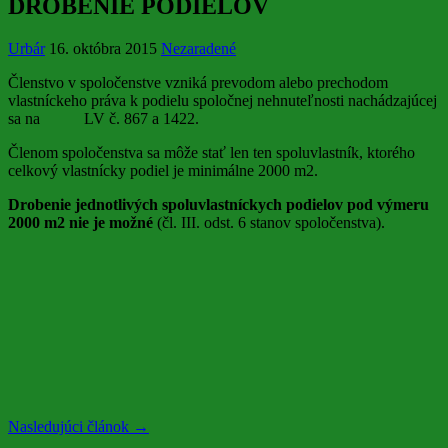
DROBENIE PODIELOV
Urbár
16. októbra 2015
Nezaradené
Členstvo v spoločenstve vzniká prevodom alebo prechodom
vlastníckeho práva k podielu spoločnej nehnuteľnosti nachádzajúcej
sa na LV č. 867 a 1422.
Členom spoločenstva sa môže stať len ten spoluvlastník, ktorého
celkový vlastnícky podiel je minimálne 2000 m2.
Drobenie jednotlivých spoluvlastníckych podielov pod výmeru
2000 m2 nie je možné
(čl. III. odst. 6 stanov spoločenstva).
Nasledujúci článok →