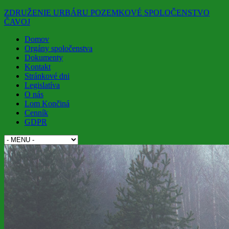
ZDRUŽENIE URBÁRU POZEMKOVÉ SPOLOČENSTVO
ČAVOJ
Domov
Orgány spoločenstva
Dokumenty
Kontakt
Stránkové dni
Legislatíva
O nás
Lom Končiná
Cenník
GDPR